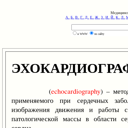
Медицинск
А..
Б..
В..
Г..
Д..
Е..
Ж..
З..
И..
Й..
К..
Л..
М
в WWW
по сайту
ЭХОКАРДИОГРА
(
echocardiography
) – мето
применяемого при сердечных забол
изображения движения и работы се
патологической массы в области с
сердца.