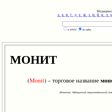
Медицинск
А..
Б..
В..
Г..
Д..
Е..
Ж..
З..
И..
Й..
К..
Л..
М
в WWW
по сайту
МОНИТ
мон
(
Monit
) – торговое название
(Источник: Медицинский энциклопедический слова