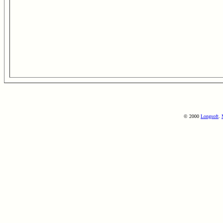
© 2000
Longsoft
.