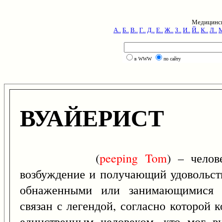
Медицинск
А..
Б..
В..
Г..
Д..
Е..
Ж..
З..
И..
Й..
К..
Л..
М
в WWW
по сайту
ВУАЙЕРИСТ
(
peeping
Tom
) – челов
возбуждение и получающий удовольств
обнаженными или занимающимися с
связан с легендой, согласно которой 
единственным человеком, кто мог в