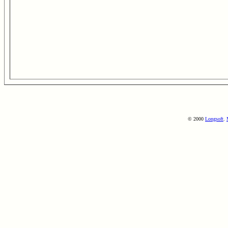
© 2000
Longsoft
.