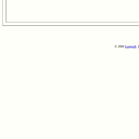
© 2000
Longsoft
.