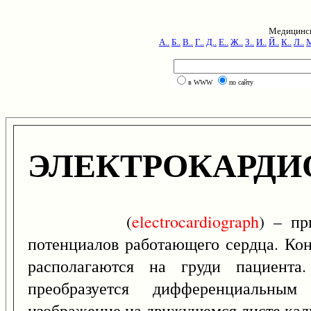
Медицинск
А..
Б..
В..
Г..
Д..
Е..
Ж..
З..
И..
Й..
К..
Л..
М
в WWW
по сайту
ЭЛЕКТРОКАРДИ
(
electrocardiograph
) – пр
потенциалов работающего сердца. Ко
располагаются на груди пациента
преобразуется дифференциальны
изображение на движущемся листе кал