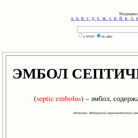
Медицинск
А..
Б..
В..
Г..
Д..
Е..
Ж..
З..
И..
Й..
К..
Л..
М
в WWW
по сайту
ЭМБОЛ СЕПТИЧ
(
septic
embolus
) – эмбол, содер
(Источник: Медицинский энциклопедический слова