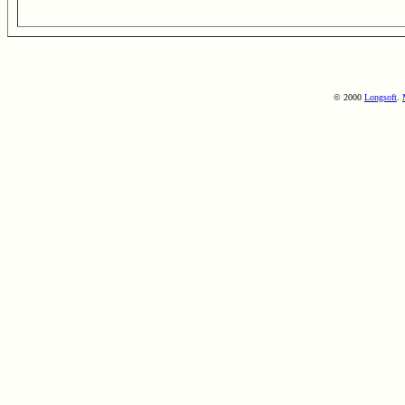
© 2000
Longsoft
.