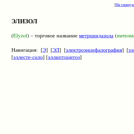
[
На главну
ЭЛИЗОЛ
(
Elyzol
) – торговое название
метронидазола
(
metroni
Навигация: [
Э
] [
ЭЛ
] [
электроэнцефалография
] [
эл
[
эллесте-соло
] [
эллиптоцитоз
]