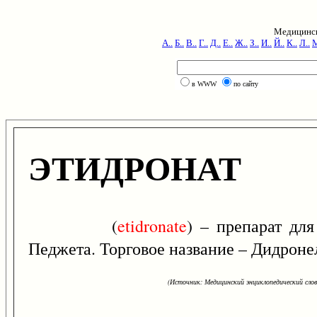
Медицинск
А..
Б..
В..
Г..
Д..
Е..
Ж..
З..
И..
Й..
К..
Л..
М
в WWW
по сайту
ЭТИДРОНАТ
(
etidronate
) – препарат для
Педжета. Торговое название – Дидронел
(Источник: Медицинский энциклопедический слова