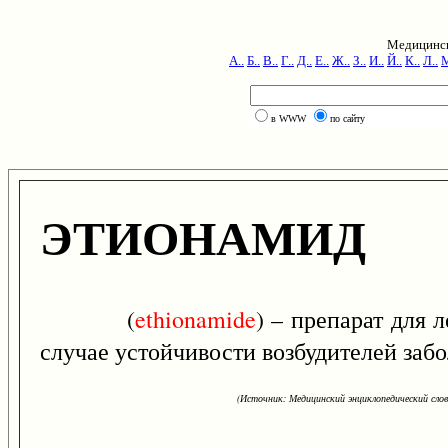
Медицинск
А..
Б..
В..
Г..
Д..
Е..
Ж..
З..
И..
Й..
К..
Л..
М
в WWW
по сайту
ЭТИОНАМИД
(
ethionamide
) – препарат для 
случае устойчивости возбудителей забо
(Источник: Медицинский энциклопедический слова