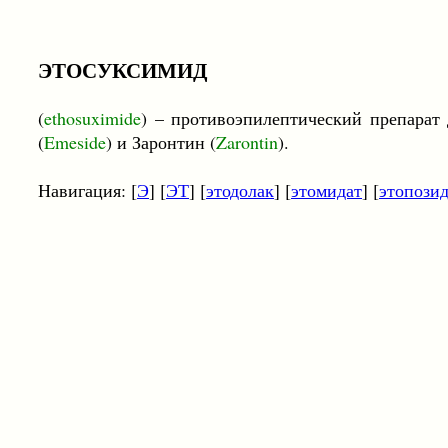
ЭТОСУКСИМИД
(
ethosuximide
) – противоэпилептический препарат
(
Emeside
) и Заронтин (
Zarontin
).
Навигация: [
Э
] [
ЭТ
] [
этодолак
] [
этомидат
] [
этопози