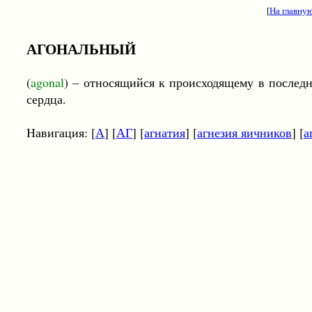
[
На главну
АГОНАЛЬНЫЙ
(
agonal
) – относящийся к происходящему в послед
сердца.
Навигация: [
А
] [
АГ
] [
агнатия
] [
агнезия яичников
] [
а