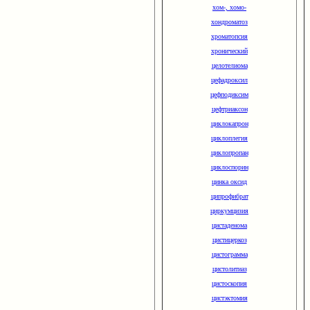
хом-, хомо-
хондроматоз
хроматопсия
хронический
целотелиома
цефадроксил
цефподиксим
цефтриаксон
циклокапрон
циклоплегия
циклопропан
циклоспорин
цинка оксид
ципрофибрат
циркумцизия
цистаденома
цистицеркоз
цистограмма
цистолитиаз
цистоскопия
цистэктомия