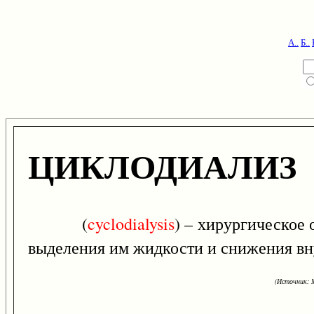
А..
Б..
ЦИКЛОДИАЛИЗ
(
cyclodialysis
) – хирургическое 
выделения им жидкости и снижения вн
(Источник: М