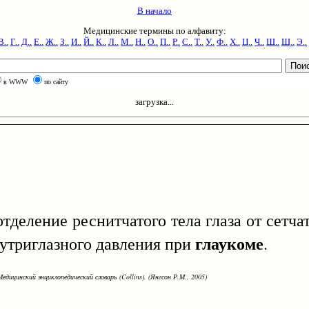
В начало
Медицинские термины по алфавиту:
В..
Г..
Д..
Е..
Ж..
З..
И..
Й..
К..
Л..
М..
Н..
О..
П..
Р..
С..
Т..
У..
Ф..
Х..
Ц..
Ч..
Ш..
Щ..
Э..
в WWW
по сайту
загрузка...
отделение реснитчатого тела глаза от сетч
глаукоме
утриглазного давления при
.
едицинский энциклопедический словарь (Collins). (Янгсон Р.М., 2005)