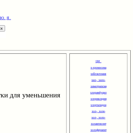
Ю..
Я..
ЦИ..
х-хромосома
хейлэктомия
хил-, хило-
химотрипсин
атки для уменьшения
хлорамбуцил
хлориксидин
хлорталидон
хол-, холе-
хол-, холо-
холангиолит
холофермент