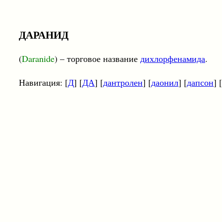
ДАРАНИД
(
Daranide
) – торговое название
дихлорфенамида
.
Навигация: [
Д
] [
ДА
] [
дантролен
] [
даонил
] [
дапсон
] [