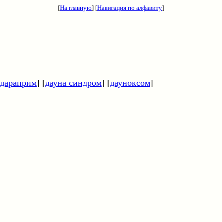
[
На главную
] [
Навигация по алфавиту
]
дараприм
] [
дауна синдром
] [
дауноксом
]