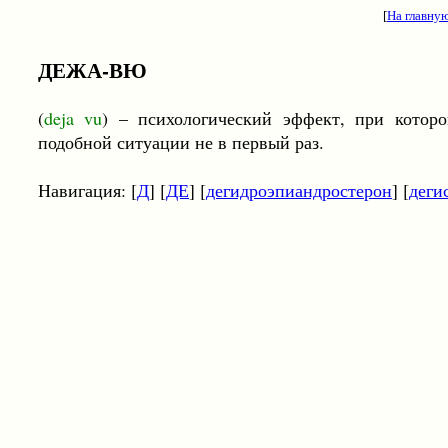
[
На главну
ДЕЖА-ВЮ
(
deja vu
) – психологический эффект, при которо
подобной ситуации не в первый раз.
Навигация: [
Д
] [
ДЕ
] [
дегидроэпиандростерон
] [
деги