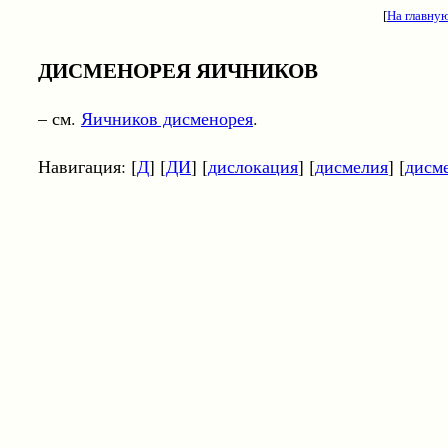
[
На главну
ДИСМЕНОРЕЯ ЯИЧНИКОВ
– см.
Яичников дисменорея
.
Навигация: [
Д
] [
ДИ
] [
дислокация
] [
дисмелия
] [
дисм