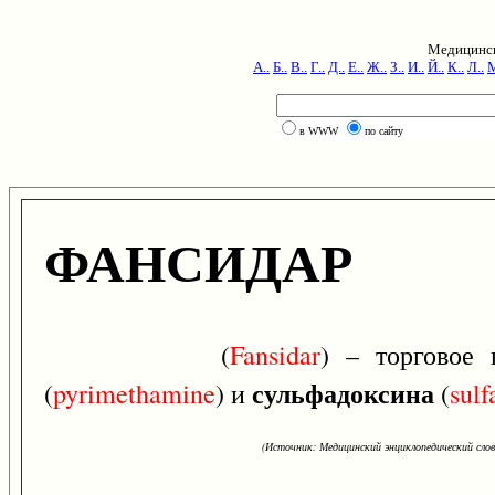
Медицинск
А..
Б..
В..
Г..
Д..
Е..
Ж..
З..
И..
Й..
К..
Л..
М
в WWW
по сайту
ФАНСИДАР
(
Fansidar
) – торговое
сульфадоксина
(
pyrimethamine
) и
(
sulf
(Источник: Медицинский энциклопедический слова