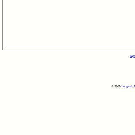
кар
© 2000
Longsoft
.