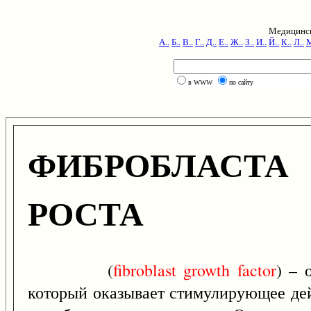
Медицинск
А..
Б..
В..
Г..
Д..
Е..
Ж..
З..
И..
Й..
К..
Л..
М
в WWW
по сайту
ФИБРОБЛАС
РОСТА
(
fibroblast
growth
factor
) – 
который оказывает стимулирующее дей