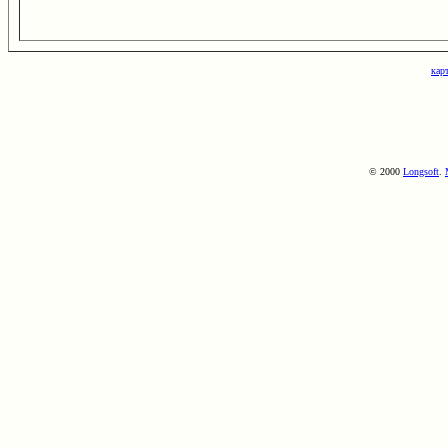
кар
© 2000
Longsoft
.