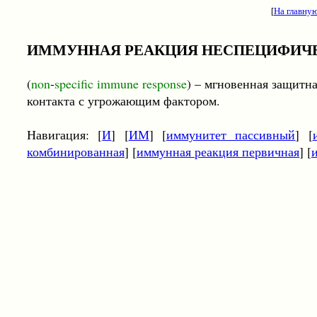
[
На главну
ИММУННАЯ РЕАКЦИЯ НЕСПЕЦИФИЧ
(
non
-
specific immune response
) – мгновенная защитн
контакта с угрожающим фактором.
Навигация: [
И
] [
ИМ
] [
иммунитет пассивный
] [
комбинированная
] [
иммунная реакция первичная
] [