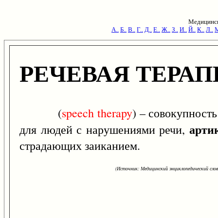
Медицинск
А..
Б..
В..
Г..
Д..
Е..
Ж..
З..
И..
Й..
К..
Л..
М
РЕЧЕВАЯ ТЕРАП
(
speech
therapy
) – совокупност
арти
для людей с нарушениями речи,
страдающих заиканием.
(Источник: Медицинский энциклопедический слова