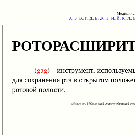
Медицинск
А..
Б..
В..
Г..
Д..
Е..
Ж..
З..
И..
Й..
К..
Л..
М
РОТОРАСШИРИ
(
gag
) – инструмент, используе
для сохранения рта в открытом положе
ротовой полости.
(Источник: Медицинский энциклопедический слова