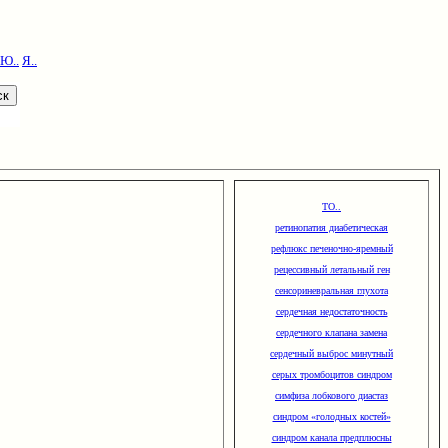
Ю..
Я..
ТО..
ретинопатия диабетическая
рефлюкс печеночно-яремный
рецессивный летальный ген
сенсориневральная глухота
сердечная недостаточность
сердечного клапана замена
сердечный выброс минутный
серых тромбоцитов синдром
симфиза лобкового диастаз
синдром «голодных костей»
синдром канала предплюсны