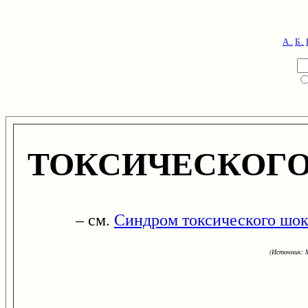
А..
Б..
ТОКСИЧЕСКОГ
– см.
Синдром токсического шо
(Источник: М