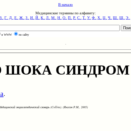
В начало
Медицинские термины по алфавиту:
В..
Г..
Д..
Е..
Ж..
З..
И..
Й..
К..
Л..
М..
Н..
О..
П..
Р..
С..
Т..
У..
Ф..
Х..
Ц..
Ч..
Ш..
Щ..
Э..
в WWW
по сайту
.
О ШОКА СИНДРОМ
ка
.
едицинский энциклопедический словарь (Collins). (Янгсон Р.М., 2005)