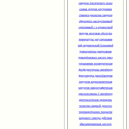
синдром токсического шока
сонная артерия внутренняя
стивенса-джонсона синдром
сфероцитоз наследственный
сцепленный с х-хромосомой
твердая мозговая оболочка
температуры регулирование
тиф эндемический блошиный
транскриптаза реверсивная
трикарбоновых кислот цикл
упражнения изометрические
фосфодиэстеразы ингибитор
фридлендера диплобактерия
хирургия видеоскопическая
хирургия микрографическая
циклооксиназы-2 ингибитор
цитотоксические препараты
челюстно-лицевой дизостоз
черепицеобразное покрытие
широкого спектра действия
эйкозапентаеновая кислота