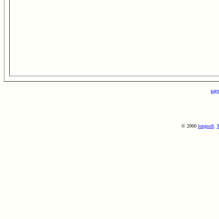
кар
© 2000
longsoft
.