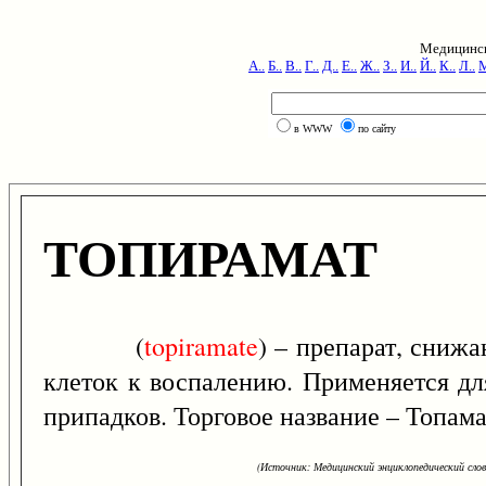
Медицинск
А..
Б..
В..
Г..
Д..
Е..
Ж..
З..
И..
Й..
К..
Л..
М
в WWW
по сайту
ТОПИРАМАТ
(
topiramate
) – препарат, сниж
клеток к воспалению. Применяется д
припадков. Торговое название – Топама
(Источник: Медицинский энциклопедический слова