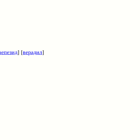
вепезид
] [
верадил
]