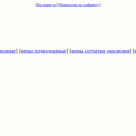
[
На главную
] [
Навигация по алфавиту
]
козные
] [
вены подвздошные
] [
вены сетчатки окклюзия
] [