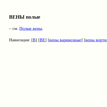
ВЕНЫ полые
– см.
Полые вены
.
Навигация: [
В
] [
ВЕ
] [
вены варикозные
] [
вены ворти