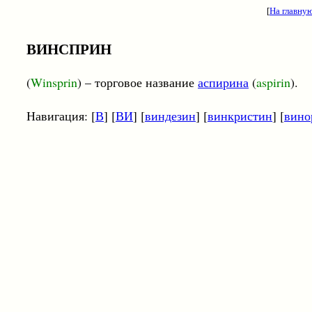
[
На главну
ВИНСПРИН
(
Winsprin
) – торговое название
аспирина
(
aspirin
).
Навигация: [
В
] [
ВИ
] [
виндезин
] [
винкристин
] [
вино