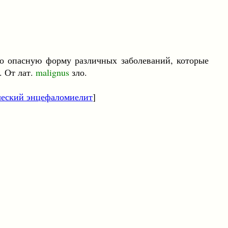
о опасную форму различных заболеваний, которые
. От лат.
malignus
зло.
ческий энцефаломиелит
]