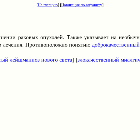
[
На главную
] [
Навигация по алфавиту
]
шении раковых опухолей. Также указывает на необычн
го лечения. Противоположно понятию
доброкачественный
тый лейшманиоз нового света
] [
злокачественный миалги