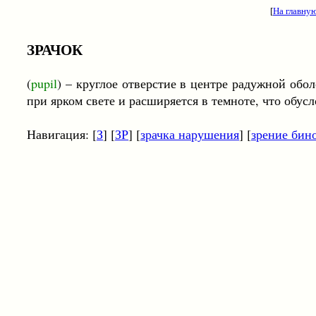
[
На главну
ЗРАЧОК
(
pupil
) – круглое отверстие в центре радужной обол
при ярком свете и расширяется в темноте, что обу
Навигация: [
З
] [
ЗР
] [
зрачка нарушения
] [
зрение бин