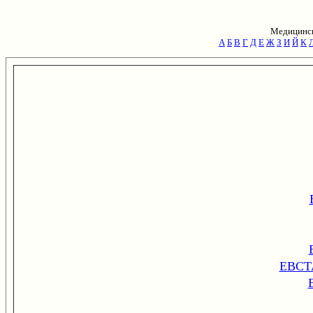
Медицинск
А
Б
В
Г
Д
Е
Ж
З
И
Й
К
ЕВСТ