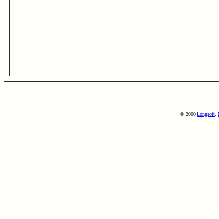
© 2000
Longsoft
.