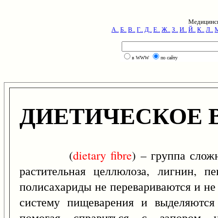
Медицинск
А..
Б..
В..
Г..
Д..
Е..
Ж..
З..
И..
Й..
К..
Л..
М
в WWW
по сайту
ДИЕТИЧЕСКОЕ 
(
dietary
fibre
) – группа слож
растительная целлюлоза, лигнин, п
полисахариды не перевариваются и не 
систему пищеварения и выделяются
помогая справиться с запором и