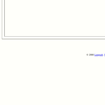
© 2000
Longsoft
.