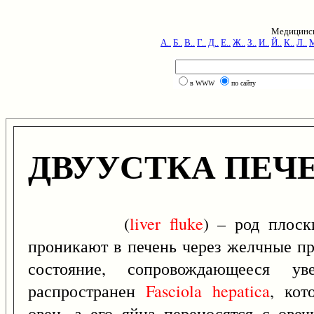
Медицинск
А..
Б..
В..
Г..
Д..
Е..
Ж..
З..
И..
Й..
К..
Л..
М
в WWW
по сайту
ДВУУСТКА ПЕЧ
(
liver
fluke
) – род плоск
проникают в печень через желчные п
состояние, сопровождающееся ув
распространен
Fasciola
hepatica
, кот
овец, а его яйца переносятся с ове