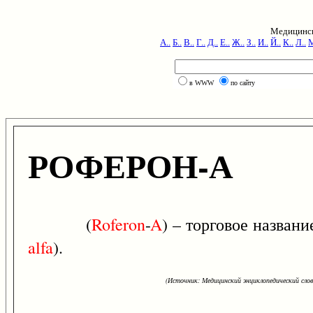
Медицинск
А..
Б..
В..
Г..
Д..
Е..
Ж..
З..
И..
Й..
К..
Л..
М
в WWW
по сайту
РОФЕРОН-А
(
Roferon
-
A
) – торговое назван
alfa
).
(Источник: Медицинский энциклопедический слова