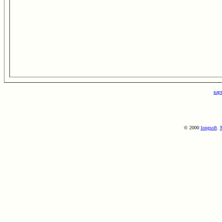
кар
© 2000
longsoft
.