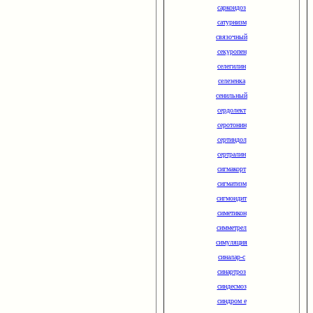
саркоидоз
сатурнизм
связочный
секуропен
селегилин
селезенка
сенильный
сердолект
серотонин
сертиндол
сертралин
сигмакорт
сигматизм
сигмоидит
симетикон
симметрел
симуляция
синалар-с
синартроз
синдесмоз
синдром е