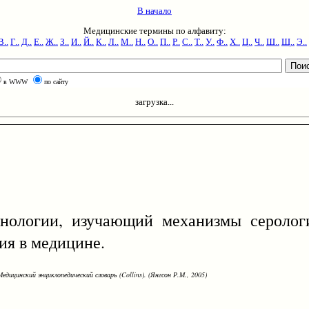
В начало
Медицинские термины по алфавиту:
В..
Г..
Д..
Е..
Ж..
З..
И..
Й..
К..
Л..
М..
Н..
О..
П..
Р..
С..
Т..
У..
Ф..
Х..
Ц..
Ч..
Ш..
Щ..
Э..
в WWW
по сайту
загрузка...
унологии, изучающий механизмы серолог
ия в медицине.
едицинский энциклопедический словарь (Collins). (Янгсон Р.М., 2005)