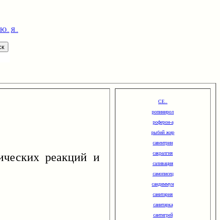
Ю..
Я..
СЕ..
ропинирол
роферон-а
рыбий жир
савентрин
ических реакций и
сакралгия
саливация
самописец
сандиммун
санитария
санитарка
сантигрей