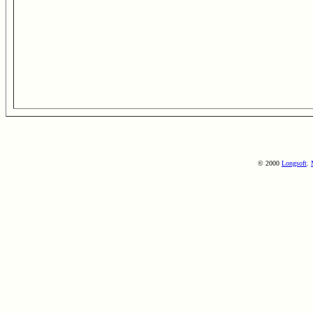
© 2000
Longsoft
.