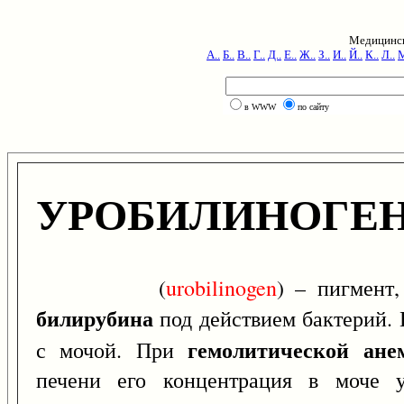
Медицинск
А..
Б..
В..
Г..
Д..
Е..
Ж..
З..
И..
Й..
К..
Л..
М
в WWW
по сайту
УРОБИЛИНОГЕ
(
urobilinogen
) – пигмент
билирубина
под действием бактерий. 
гемолитической ане
с мочой. При
печени его концентрация в моче у