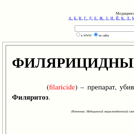
Медицинск
А..
Б..
В..
Г..
Д..
Е..
Ж..
З..
И..
Й..
К..
Л..
М
в WWW
по сайту
ФИЛЯРИЦИДНЫ
(
filaricide
) – препарат, уб
Филяритоз
.
(Источник: Медицинский энциклопедический слова