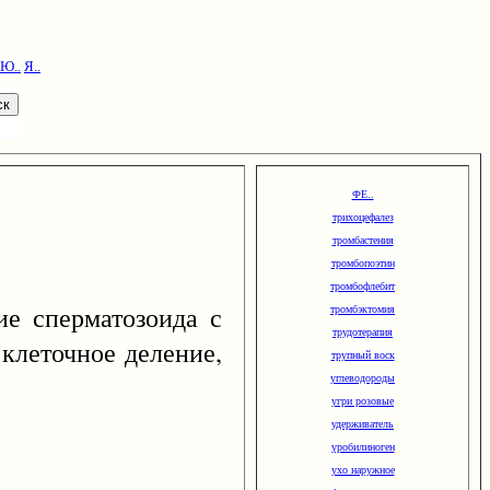
Ю..
Я..
ФЕ..
трихоцефалез
тромбастения
тромбопоэтин
тромбофлебит
ие сперматозоида с
тромбэктомия
трудотерапия
 клеточное деление,
трупный воск
углеводороды
угри розовые
удерживатель
уробилиноген
ухо наружное