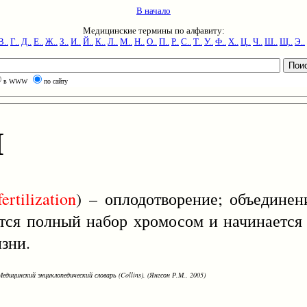
В начало
Медицинские термины по алфавиту:
В..
Г..
Д..
Е..
Ж..
З..
И..
Й..
К..
Л..
М..
Н..
О..
П..
Р..
С..
Т..
У..
Ф..
Х..
Ц..
Ч..
Ш..
Щ..
Э..
в WWW
по сайту
Я
fertilization
) – оплодотворение; объединен
уется полный набор хромосом и начинается
зни.
едицинский энциклопедический словарь (Collins). (Янгсон Р.М., 2005)