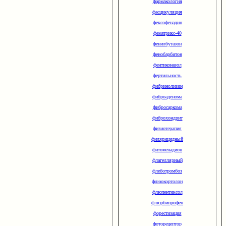
фармакология
фасцикуляция
фексофенадин
фематрикс-40
фенилбутазон
фенобарбитон
фентиконазол
фертильность
фибринолизин
фиброаденома
фибросаркома
фиброхондрит
физиотерапия
филярицидный
фитоменадион
флагеллярный
флеботромбоз
флюокортолон
флюпентиксол
флюрбипрофен
форестизация
фоторецептор