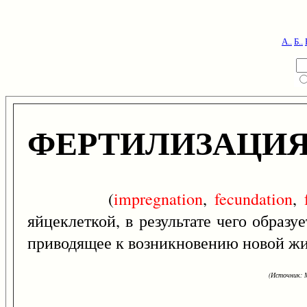
А..
Б..
ФЕРТИЛИЗАЦИ
(
impregnation
,
fecundation
,
яйцеклеткой, в результате чего образ
приводящее к возникновению новой жи
(Источник: М