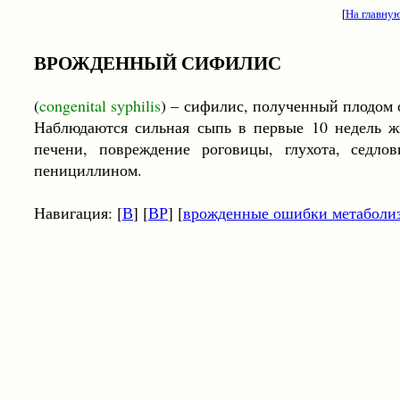
[
На главну
ВРОЖДЕННЫЙ СИФИЛИС
(
congenital syphilis
) – сифилис, полученный плодом
Наблюдаются сильная сыпь в первые 10 недель ж
печени, повреждение роговицы, глухота, седл
пенициллином.
Навигация: [
В
] [
ВР
] [
врожденные ошибки метаболи