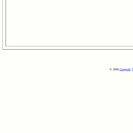
© 2000
Longsoft
.