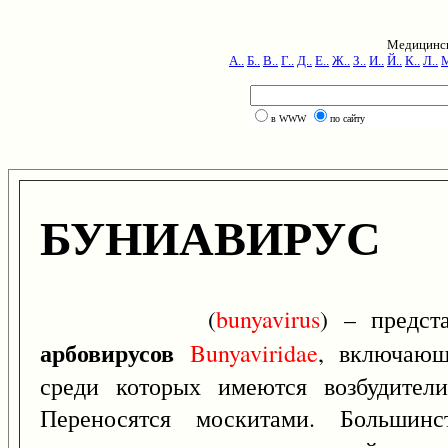
Медицинск
А..
Б..
В..
Г..
Д..
Е..
Ж..
З..
И..
Й..
К..
Л..
М
в WWW
по сайту
БУНИАВИРУС
(
bunyavirus
) – предст
арбовирусов
Bunyaviridae
, включающ
среди которых имеются возбудители
Переносятся москитами. Большинс