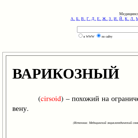
Медицинск
А..
Б..
В..
Г..
Д..
Е..
Ж..
З..
И..
Й..
К..
Л..
М
в WWW
по сайту
ВАРИКОЗНЫЙ
(
cirsoid
) – похожий на ограни
вену.
(Источник: Медицинский энциклопедический слова