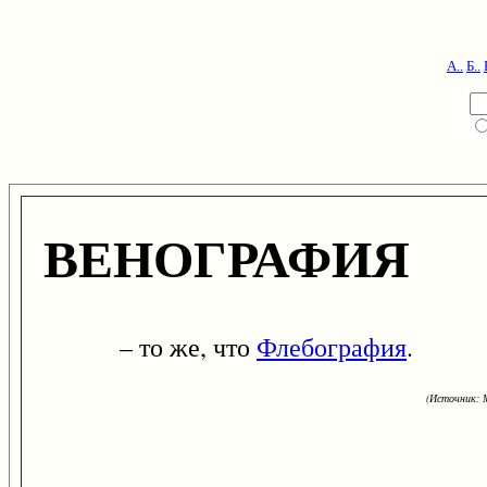
А..
Б..
ВЕНОГРАФИЯ
– то же, что
Флебография
.
(Источник: М