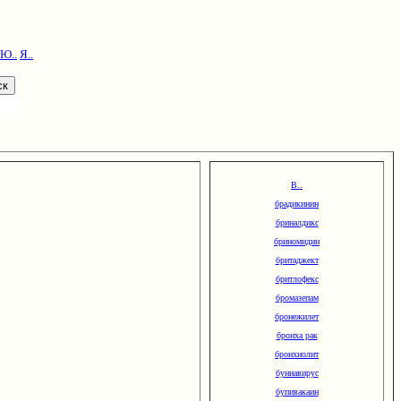
Ю..
Я..
В..
брадикинин
бриналдикс
бриномидин
бритаджект
бритлофекс
бромазепам
бронежилет
бронха рак
бронхиолит
буниавирус
бупивакаин