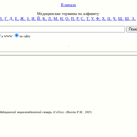
В начало
Медицинские термины по алфавиту:
В..
Г..
Д..
Е..
Ж..
З..
И..
Й..
К..
Л..
М..
Н..
О..
П..
Р..
С..
Т..
У..
Ф..
Х..
Ц..
Ч..
Ш..
Щ..
Э..
в WWW
по сайту
.
едицинский энциклопедический словарь (Collins). (Янгсон Р.М., 2005)