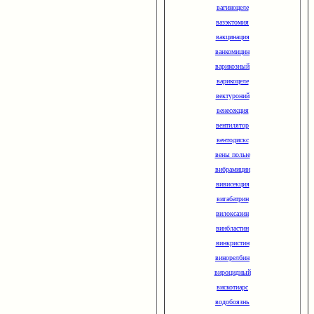
вагиноцеле
вазэктомия
вакцинация
ванкомицин
варикозный
варикоцеле
вектуроний
венесекция
вентилятор
вентодискс
вены полые
вибрамицин
вивисекция
вигабатрин
вилоксазин
винбластин
винкристин
винорелбин
вироцидный
вискотиарс
водобоязнь