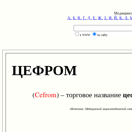
Медицинск
А..
Б..
В..
Г..
Д..
Е..
Ж..
З..
И..
Й..
К..
Л..
М
в WWW
по сайту
ЦЕФРОМ
це
(
Cefrom
) – торговое название
(Источник: Медицинский энциклопедический слова