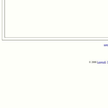
кар
© 2000
Longsoft
.