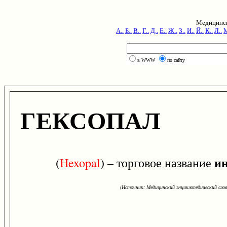
Медицинск
А..
Б..
В..
Г..
Д..
Е..
Ж..
З..
И..
Й..
К..
Л..
М
в WWW
по сайту
ГЕКСОПАЛ
и
(
Hexopal
) – торговое название
(Источник: Медицинский энциклопедический слова