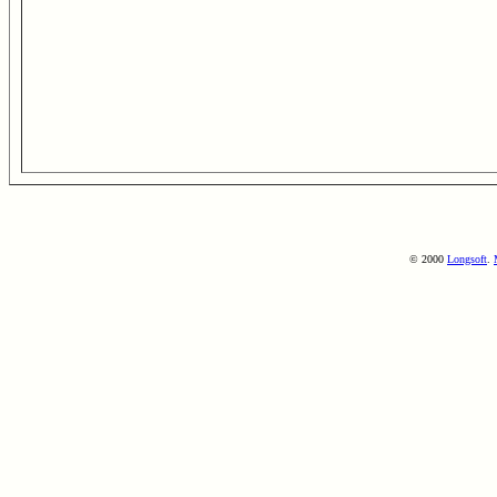
© 2000
Longsoft
.