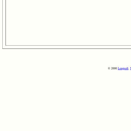
© 2000
Longsoft
.