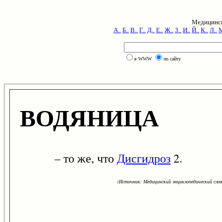
Медицинск
А..
Б..
В..
Г..
Д..
Е..
Ж..
З..
И..
Й..
К..
Л..
М
в WWW
по сайту
ВОДЯНИЦА
– то же, что
Дисгидроз
2.
(Источник: Медицинский энциклопедический слова