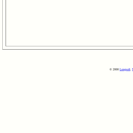
© 2000
Longsoft
.