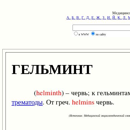
Медицинск
А..
Б..
В..
Г..
Д..
Е..
Ж..
З..
И..
Й..
К..
Л..
М
в WWW
по сайту
ГЕЛЬМИНТ
(
helminth
) – червь; к гельминт
трематоды
. От греч.
helmins
червь.
(Источник: Медицинский энциклопедический слова