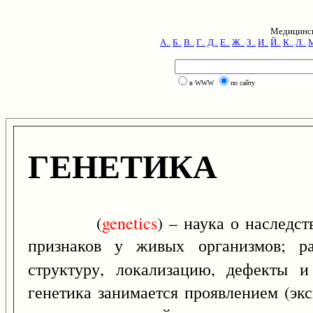
Медицинск
А..
Б..
В..
Г..
Д..
Е..
Ж..
З..
И..
Й..
К..
Л..
М
в WWW
по сайту
ГЕНЕТИКА
(
genetics
) – наука о наследс
признаков у живых организмов; ра
структуру, локализацию, дефекты 
генетика занимается проявлением (эк