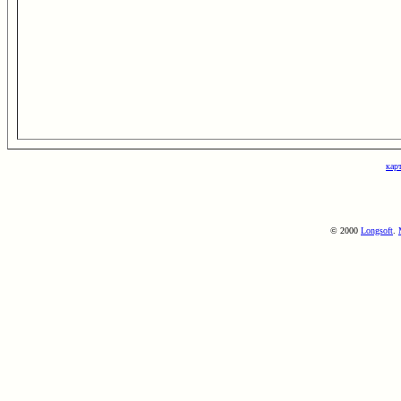
кар
© 2000
Longsoft
.