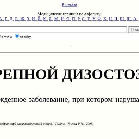
В начало
Медицинские термины по алфавиту:
В..
Г..
Д..
Е..
Ж..
З..
И..
Й..
К..
Л..
М..
Н..
О..
П..
Р..
С..
Т..
У..
Ф..
Х..
Ц..
Ч..
Ш..
Щ..
Э..
в WWW
по сайту
.
ЕПНОЙ ДИЗОСТО
ожденное заболевание, при котором наруш
едицинский энциклопедический словарь (Collins). (Янгсон Р.М., 2005)