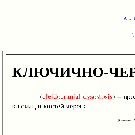
А..
Б..
КЛЮЧИЧНО-ЧЕР
(
cleidocranial
dysostosis
) – вр
ключиц и костей черепа.
(Источник: М