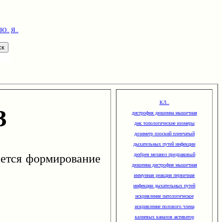
Ю..
Я..
З
КЛ..
дистрофия дюшенна мышечная
днк топологические изомеры
дозиметр плоский пленчатый
дыхательных путей инфекции
ается формирование
дюбрея меланоз предраковый
дюшенна дистрофия мышечная
иммунная реакция первичная
инфекции дыхательных путей
искривление патологическое
искривление полового члена
калиевых каналов активатор