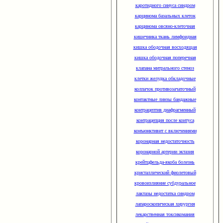
каротидного синуса синдром
карцинома базальных клеток
карцинома овсяно-клеточная
кишечника ткань лимфоидная
кишка ободочная восходящая
кишка ободочная поперечная
клапана митрального стеноз
клетки желудка обкладочные
колпачок противозачаточный
контактные линзы бандажные
контрацептив диафрагменный
контрацепция после коитуса
конъюнктивит с включениями
коронарная недостаточность
коронарной артерии эктазия
крейтцфельда-якоба болезнь
кристаллический фиолетовый
кровоизлияние субдуральное
лактазы недостатка синдром
лапароскопическая хирургия
лекарственная токсикомания