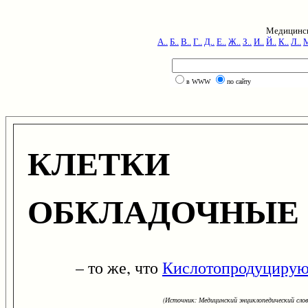
Медицинск
А..
Б..
В..
Г..
Д..
Е..
Ж..
З..
И..
Й..
К..
Л..
М
в WWW
по сайту
КЛЕТКИ 
ОБКЛАДОЧНЫЕ
– то же, что
Кислотопродуцирую
(Источник: Медицинский энциклопедический слова