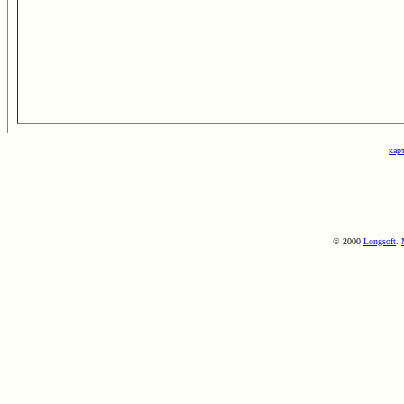
кар
© 2000
Longsoft
.