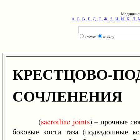
Медицинск
А..
Б..
В..
Г..
Д..
Е..
Ж..
З..
И..
Й..
К..
Л..
М
в WWW
по сайту
КРЕСТЦОВО-П
СОЧЛЕНЕНИЯ
(
sacroiliac
joints
) – прочные св
боковые кости таза (подвздошные ко