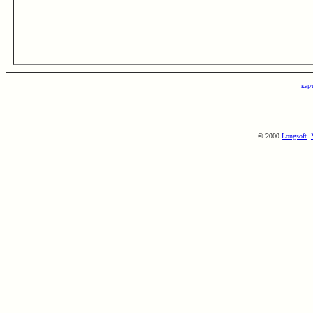
кар
© 2000
Longsoft
.