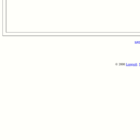
кар
© 2000
Longsoft
.