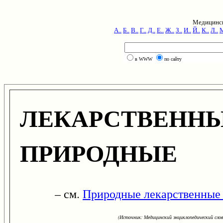
Медицинск
А..
Б..
В..
Г..
Д..
Е..
Ж..
З..
И..
Й..
К..
Л..
М
в WWW
по сайту
ЛЕКАРСТВЕНН
ПРИРОДНЫЕ
– см.
Природные лекарственные 
(Источник: Медицинский энциклопедический слова